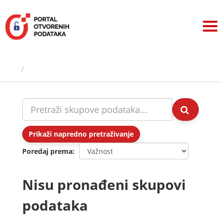
Preskoči
na
sadržaj
Skupovi podаtаkа
Prikaži napredno pretraživanje
Poredaj prema
Nisu pronađeni skupovi
podataka