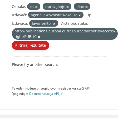
Oznake:
ris
upravljanje
plan
Izdavači:
agencija-za-zastitu-okolisa
Tip
Izdavača:
Javni sektor
Vrsta podataka:
http://publications.europa.eu/resource/authority/access-
right/PUBLIC
Filtriraj rezultate
Please try another search.
Također možete pristupiti ovom registru koristeći
API
(pogledajte
Dokumenаtаcijа API-jа
).