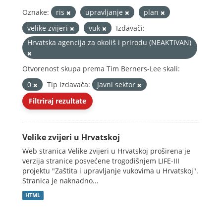
Oznake:
ris
upravljanje
plan
velike zvijeri
vuk
Izdavači:
Hrvatska agencija za okoliš i prirodu (NEAKTIVAN)
Otvorenost skupa prema Tim Berners-Lee skali:
0
Tip Izdavača:
Javni sektor
Filtriraj rezultate
Velike zvijeri u Hrvatskoj
Web stranica Velike zvijeri u Hrvatskoj proširena je
verzija stranice posvećene trogodišnjem LIFE-III
projektu "Zaštita i upravljanje vukovima u Hrvatskoj".
Stranica je naknadno...
HTML