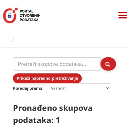
Preskoči
na
sadržaj
Skupovi podаtаkа
Prikaži napredno pretraživanje
Poredaj prema
Pronađeno skupova
podataka: 1