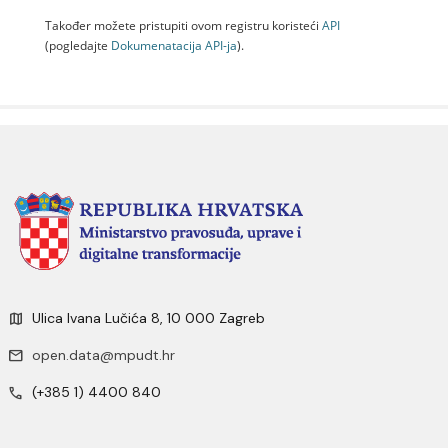
Također možete pristupiti ovom registru koristeći
API
(pogledajte
Dokumenаtаcijа API-jа
).