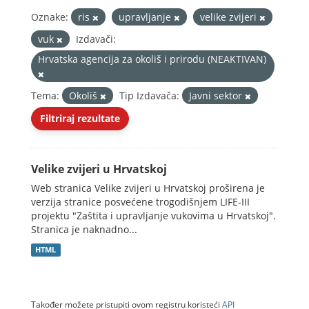
Oznake:
ris
upravljanje
velike zvijeri
vuk
Izdavači:
Hrvatska agencija za okoliš i prirodu (NEAKTIVAN)
Tema:
Okoliš
Tip Izdavača:
Javni sektor
Filtriraj rezultate
Velike zvijeri u Hrvatskoj
Web stranica Velike zvijeri u Hrvatskoj proširena je
verzija stranice posvećene trogodišnjem LIFE-III
projektu "Zaštita i upravljanje vukovima u Hrvatskoj".
Stranica je naknadno...
HTML
Također možete pristupiti ovom registru koristeći
API