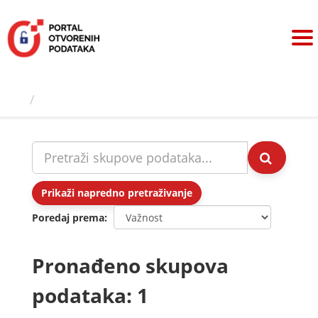
Preskoči
na
sadržaj
Skupovi podаtаkа
Prikaži napredno pretraživanje
Poredaj prema
Pronađeno skupova
podataka: 1