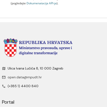
(pogledajte
Dokumenаtаcijа API-jа
).