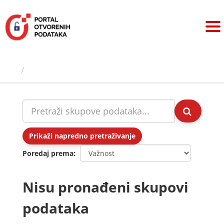
Preskoči
na
sadržaj
Skupovi podаtаkа
Prikaži napredno pretraživanje
Poredaj prema
Nisu pronađeni skupovi
podataka