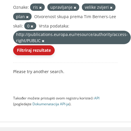
Oznake:
ris
upravljanje
velike zvijeri
plan
Otvorenost skupa prema Tim Berners-Lee
skali:
0
Vrsta podataka:
http://publications.europa.eu/resource/authority/access-
right/PUBLIC
Filtriraj rezultate
Please try another search.
Također možete pristupiti ovom registru koristeći
API
(pogledajte
Dokumenаtаcijа API-jа
).