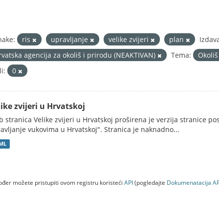
nake:
ris
upravljanje
velike zvijeri
plan
Izdava
rvatska agencija za okoliš i prirodu (NEAKTIVAN)
Tema:
Okoli
i:
0
ike zvijeri u Hrvatskoj
 stranica Velike zvijeri u Hrvatskoj proširena je verzija stranice po
avljanje vukovima u Hrvatskoj". Stranica je naknadno...
ML
đer možete pristupiti ovom registru koristeći
API
(pogledajte
Dokumenаtаcijа AP