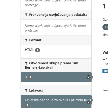
Nema stavki koje odgovaraju kriterijima
1
pretrage
Frekvencija osvježavanja podataka
Oz
Nema stavki koje odgovaraju kriterijima
H
pretrage
skal
Formati
HTML
1
Vel
Web
Otvorenost skupa prema Tim
upr
Berners-Lee skali
HT
0
1
Izdavači
Tako
Hrvatska agencija za okoliš i prirodu (NEAKTIVAN)
1