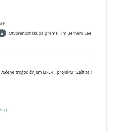
či:
š
Otvorenost skupa prema Tim Berners-Lee
svećene trogodišnjem LIFE-III projektu "Zaštita i
I-jа
).