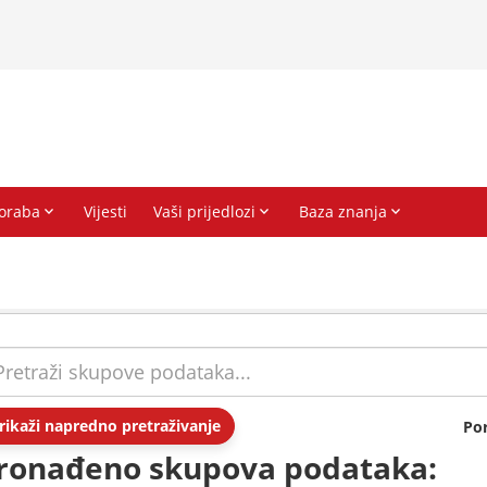
rikaži napredno pretraživanje
Po
ronađeno skupova podataka: