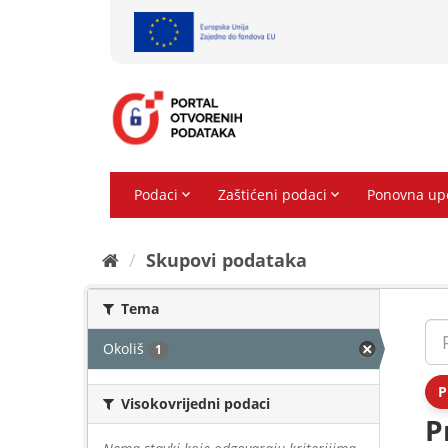
Preskoči
na
sadržaj
Skupovi podаtаkа
Tema
Okoliš
1
P
Visokovrijedni podaci
P