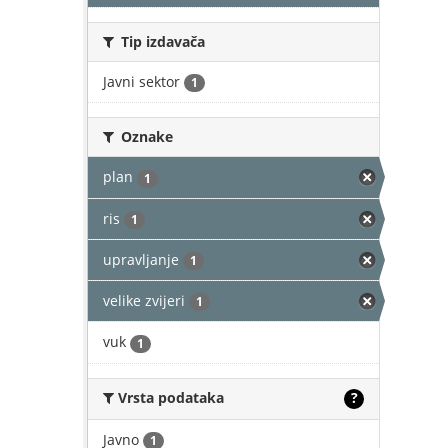
Tip izdavača
Javni sektor
1
Oznake
plan
1
ris
1
upravljanje
1
velike zvijeri
1
vuk
1
Vrsta podataka
?
Javno
1