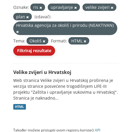
Oznake:
ris
upravljanje
velike zvijeri
plan
Izdavači:
Hrvatska agencija za okoliš i prirodu (NEAKTIVAN)
Tema:
Okoliš
Formati:
HTML
Filtriraj rezultate
Velike zvijeri u Hrvatskoj
Web stranica Velike zvijeri u Hrvatskoj proširena je
verzija stranice posvećene trogodišnjem LIFE-III
projektu "Zaštita i upravljanje vukovima u Hrvatskoj".
Stranica je naknadno...
HTML
Također možete pristupiti ovom registru koristeći
API