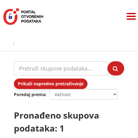
Preskoči
na
sadržaj
Skupovi podаtаkа
Prikaži napredno pretraživanje
Poredaj prema
Pronađeno skupova
podataka: 1