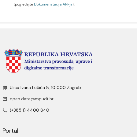
(pogledajte
Dokumenаtаcijа API-jа
).