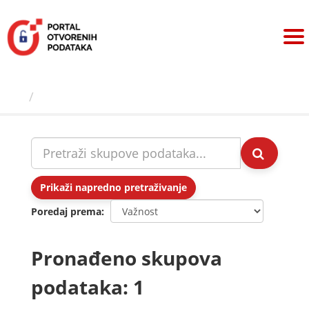
Preskoči
na
sadržaj
Skupovi podаtаkа
Prikaži napredno pretraživanje
Poredaj prema
Pronađeno skupova
podataka: 1