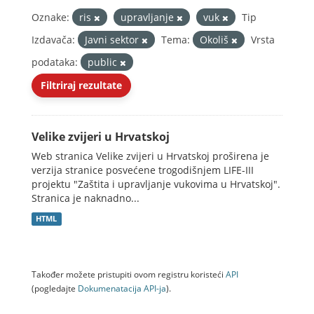
Oznake:
ris
upravljanje
vuk
Tip
Izdavača:
Javni sektor
Tema:
Okoliš
Vrsta
podataka:
public
Filtriraj rezultate
Velike zvijeri u Hrvatskoj
Web stranica Velike zvijeri u Hrvatskoj proširena je
verzija stranice posvećene trogodišnjem LIFE-III
projektu "Zaštita i upravljanje vukovima u Hrvatskoj".
Stranica je naknadno...
HTML
Također možete pristupiti ovom registru koristeći
API
(pogledajte
Dokumenаtаcijа API-jа
).