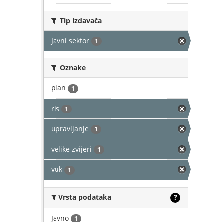
Tip izdavača
Javni sektor
1
Oznake
plan
1
ris
1
upravljanje
1
velike zvijeri
1
vuk
1
Vrsta podataka
?
Javno
1