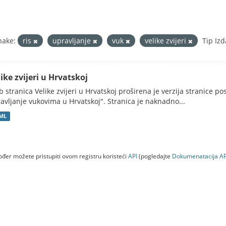
nake:
ris
upravljanje
vuk
velike zvijeri
Tip Izd
ike zvijeri u Hrvatskoj
 stranica Velike zvijeri u Hrvatskoj proširena je verzija stranice po
avljanje vukovima u Hrvatskoj". Stranica je naknadno...
ML
đer možete pristupiti ovom registru koristeći
API
(pogledajte
Dokumenаtаcijа AP