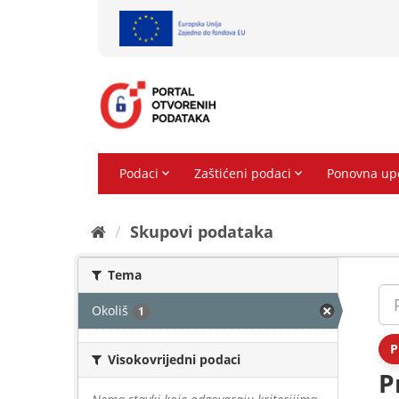
Preskoči
na
sadržaj
Skupovi podаtаkа
Tema
Okoliš
1
P
Visokovrijedni podaci
P