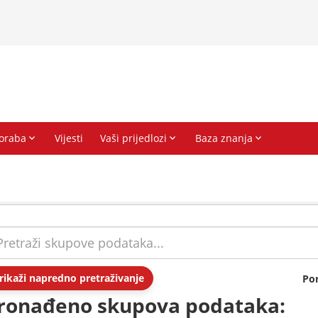
rikaži napredno pretraživanje
Po
ronađeno skupova podataka: