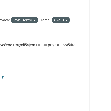
avača:
Javni sektor
Tema:
Okoliš
svećene trogodišnjem LIFE-III projektu "Zaštita i
I-jа
).