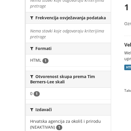
Nema stavki koje odgovaraju kriterijima
1
pretrage
Frekvencija osvježavanja podataka
Oz
Nema stavki koje odgovaraju kriterijima
pretrage
Vel
Formati
Web
upr
HTML
1
HT
Otvorenost skupa prema Tim
Berners-Lee skali
Tako
0
1
Izdavači
Hrvatska agencija za okoliš i prirodu
(NEAKTIVAN)
1