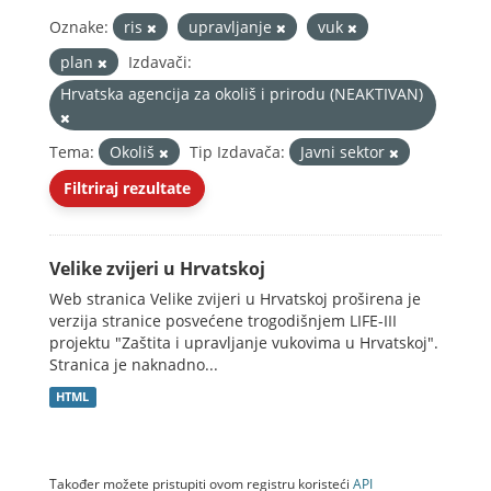
Oznake:
ris
upravljanje
vuk
plan
Izdavači:
Hrvatska agencija za okoliš i prirodu (NEAKTIVAN)
Tema:
Okoliš
Tip Izdavača:
Javni sektor
Filtriraj rezultate
Velike zvijeri u Hrvatskoj
Web stranica Velike zvijeri u Hrvatskoj proširena je
verzija stranice posvećene trogodišnjem LIFE-III
projektu "Zaštita i upravljanje vukovima u Hrvatskoj".
Stranica je naknadno...
HTML
Također možete pristupiti ovom registru koristeći
API