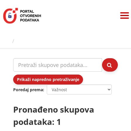
Preskoči
na
sadržaj
Skupovi podаtаkа
Prikaži napredno pretraživanje
Poredaj prema
Pronađeno skupova
podataka: 1