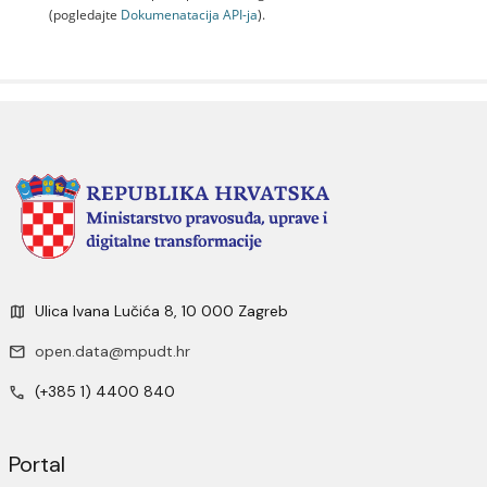
(pogledajte
Dokumenаtаcijа API-jа
).