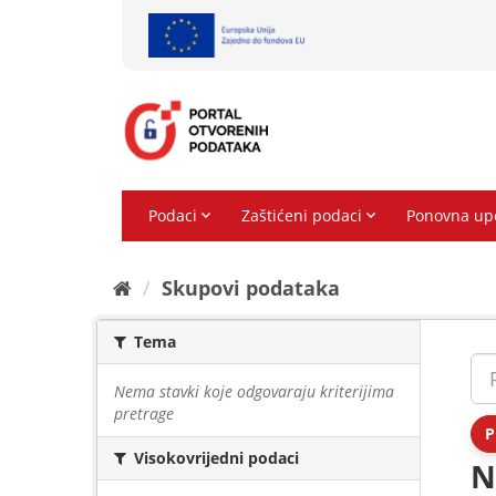
Preskoči
na
sadržaj
Skupovi podаtаkа
Tema
Nema stavki koje odgovaraju kriterijima
pretrage
P
Visokovrijedni podaci
N