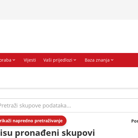
rikaži napredno pretraživanje
Po
isu pronađeni skupovi