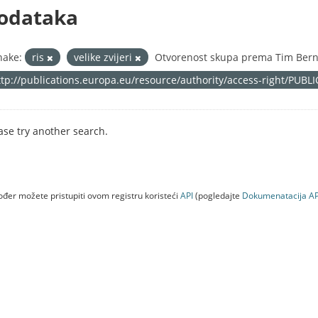
odataka
nake:
ris
velike zvijeri
Otvorenost skupa prema Tim Berne
ttp://publications.europa.eu/resource/authority/access-right/PUBL
ase try another search.
đer možete pristupiti ovom registru koristeći
API
(pogledajte
Dokumenаtаcijа AP