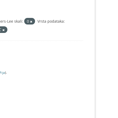
rs-Lee skali:
0
Vrsta podataka:
IC
I-jа
).