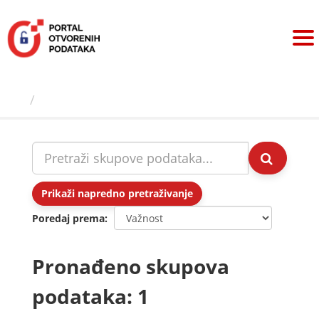
Preskoči
na
sadržaj
Skupovi podаtаkа
Prikaži napredno pretraživanje
Poredaj prema
Pronađeno skupova
podataka: 1