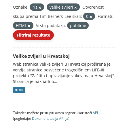
Oznake:
ris
velike zvijeri
Otvorenost
skupa prema Tim Berners-Lee skali:
0
Formati:
HTML
Vrsta podataka:
public
Filtriraj rezultate
Velike zvijeri u Hrvatskoj
Web stranica Velike zvijeri u Hrvatskoj proširena je
verzija stranice posvećene trogodišnjem LIFE-III
projektu "Zaštita i upravljanje vukovima u Hrvatskoj".
Stranica je naknadno...
HTML
Također možete pristupiti ovom registru koristeći
API
(pogledajte
Dokumenаtаcijа API-jа
).