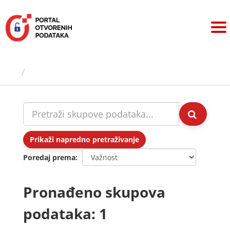
Preskoči
na
sadržaj
Skupovi podаtаkа
Prikaži napredno pretraživanje
Poredaj prema
Pronađeno skupova
podataka: 1