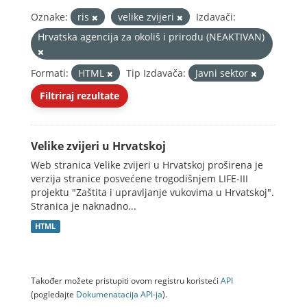
Oznake:
ris
velike zvijeri
Izdavači:
Hrvatska agencija za okoliš i prirodu (NEAKTIVAN)
Formati:
HTML
Tip Izdavača:
Javni sektor
Filtriraj rezultate
Velike zvijeri u Hrvatskoj
Web stranica Velike zvijeri u Hrvatskoj proširena je
verzija stranice posvećene trogodišnjem LIFE-III
projektu "Zaštita i upravljanje vukovima u Hrvatskoj".
Stranica je naknadno...
HTML
Također možete pristupiti ovom registru koristeći
API
(pogledajte
Dokumenаtаcijа API-jа
).