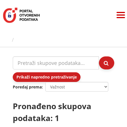
Preskoči
na
sadržaj
Skupovi podаtаkа
Prikaži napredno pretraživanje
Poredaj prema
Pronađeno skupova
podataka: 1