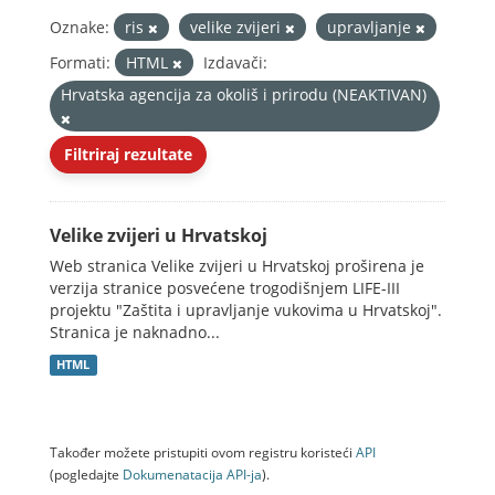
Oznake:
ris
velike zvijeri
upravljanje
Formati:
HTML
Izdavači:
Hrvatska agencija za okoliš i prirodu (NEAKTIVAN)
Filtriraj rezultate
Velike zvijeri u Hrvatskoj
Web stranica Velike zvijeri u Hrvatskoj proširena je
verzija stranice posvećene trogodišnjem LIFE-III
projektu "Zaštita i upravljanje vukovima u Hrvatskoj".
Stranica je naknadno...
HTML
Također možete pristupiti ovom registru koristeći
API
(pogledajte
Dokumenаtаcijа API-jа
).