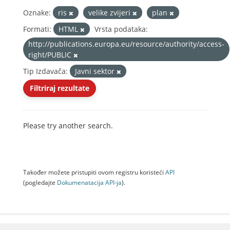
Oznake:
ris
velike zvijeri
plan
Formati:
HTML
Vrsta podataka:
http://publications.europa.eu/resource/authority/access-
right/PUBLIC
Tip Izdavača:
Javni sektor
Filtriraj rezultate
Please try another search.
Također možete pristupiti ovom registru koristeći
API
(pogledajte
Dokumenаtаcijа API-jа
).