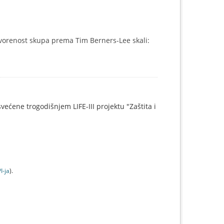
vorenost skupa prema Tim Berners-Lee skali:
svećene trogodišnjem LIFE-III projektu "Zaštita i
I-jа
).