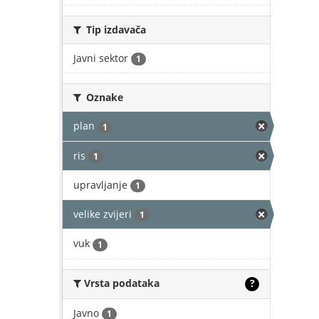
Tip izdavača
Javni sektor
1
Oznake
plan
1
ris
1
upravljanje
1
velike zvijeri
1
vuk
1
Vrsta podataka
?
Javno
1