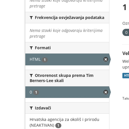
Nema stavki koje odgovaraju kriterijima
1
pretrage
Frekvencija osvježavanja podataka
Oz
Nema stavki koje odgovaraju kriterijima
0
pretrage
Formati
Vel
HTML
1
Web
upr
Otvorenost skupa prema Tim
HT
Berners-Lee skali
0
1
Tako
Izdavači
Hrvatska agencija za okoliš i prirodu
(NEAKTIVAN)
1