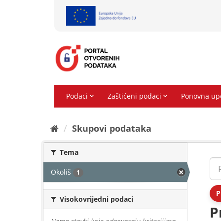
Preskoči
na
sadržaj
Skupovi podаtаkа
Tema
Okoliš
1
P
Visokovrijedni podaci
P