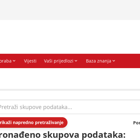
rikaži napredno pretraživanje
Po
ronađeno skupova podataka: