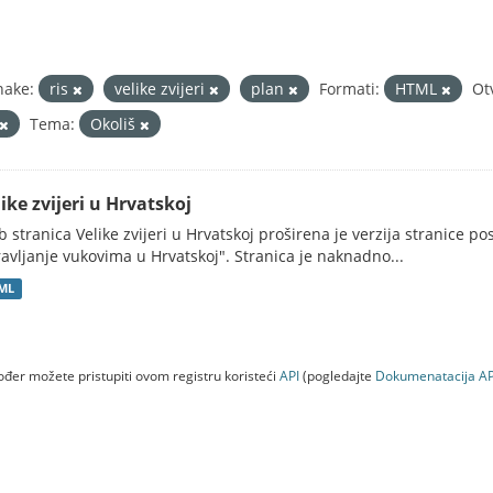
nake:
ris
velike zvijeri
plan
Formati:
HTML
Ot
Tema:
Okoliš
ike zvijeri u Hrvatskoj
 stranica Velike zvijeri u Hrvatskoj proširena je verzija stranice po
avljanje vukovima u Hrvatskoj". Stranica je naknadno...
ML
đer možete pristupiti ovom registru koristeći
API
(pogledajte
Dokumenаtаcijа AP