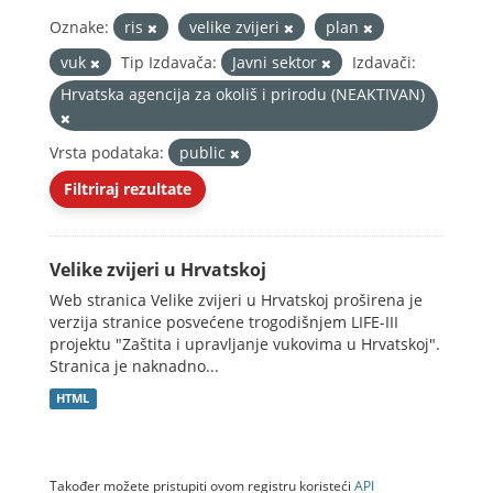
Oznake:
ris
velike zvijeri
plan
vuk
Tip Izdavača:
Javni sektor
Izdavači:
Hrvatska agencija za okoliš i prirodu (NEAKTIVAN)
Vrsta podataka:
public
Filtriraj rezultate
Velike zvijeri u Hrvatskoj
Web stranica Velike zvijeri u Hrvatskoj proširena je
verzija stranice posvećene trogodišnjem LIFE-III
projektu "Zaštita i upravljanje vukovima u Hrvatskoj".
Stranica je naknadno...
HTML
Također možete pristupiti ovom registru koristeći
API