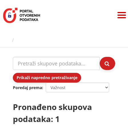
Preskoči
na
sadržaj
Skupovi podаtаkа
Prikaži napredno pretraživanje
Poredaj prema
Pronađeno skupova
podataka: 1