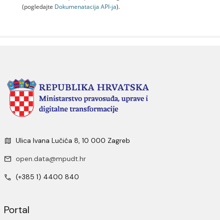
(pogledajte
Dokumenаtаcijа API-jа
).