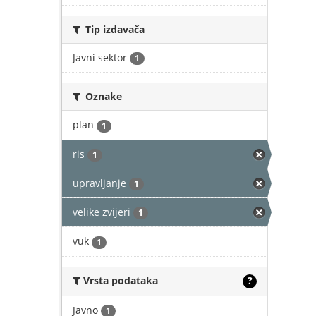
Tip izdavača
Javni sektor
1
Oznake
plan
1
ris
1
upravljanje
1
velike zvijeri
1
vuk
1
Vrsta podataka
?
Javno
1