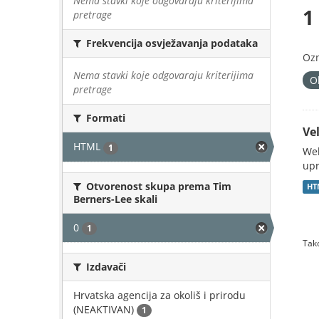
Nema stavki koje odgovaraju kriterijima
1
pretrage
Frekvencija osvježavanja podataka
Oz
Nema stavki koje odgovaraju kriterijima
O
pretrage
Formati
Vel
HTML
1
Web
upr
Otvorenost skupa prema Tim
HT
Berners-Lee skali
0
1
Tako
Izdavači
Hrvatska agencija za okoliš i prirodu
(NEAKTIVAN)
1