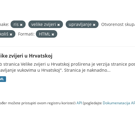
nake:
ris
velike zvijeri
upravljanje
Otvorenost skup
koliš
Formati:
HTML
ike zvijeri u Hrvatskoj
 stranica Velike zvijeri u Hrvatskoj proširena je verzija stranice po
avljanje vukovima u Hrvatskoj". Stranica je naknadno...
ML
đer možete pristupiti ovom registru koristeći
API
(pogledajte
Dokumenаtаcijа AP