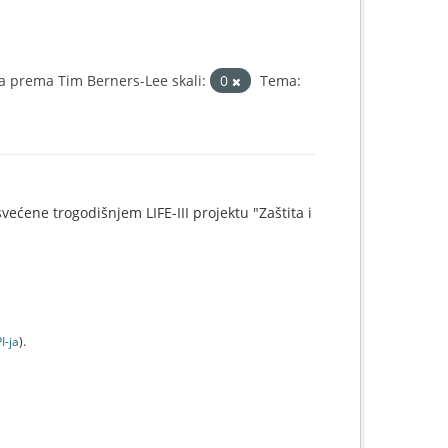
a prema Tim Berners-Lee skali:
0
Tema:
svećene trogodišnjem LIFE-III projektu "Zaštita i
I-jа
).