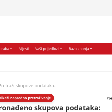
rikaži napredno pretraživanje
Po
ronađeno skupova podataka: