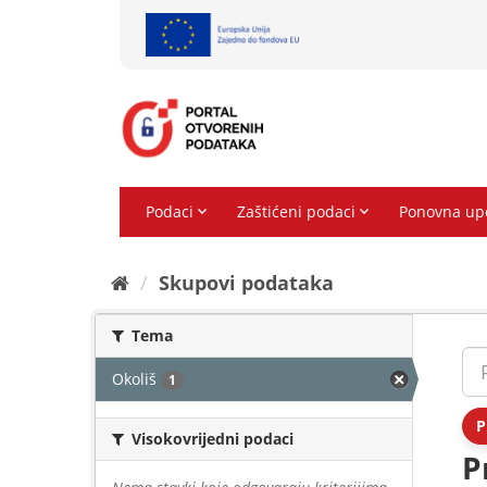
Preskoči
na
sadržaj
Skupovi podаtаkа
Tema
Okoliš
1
P
Visokovrijedni podaci
P