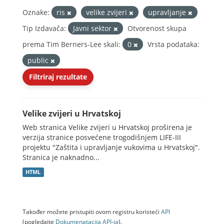
Oznake:
ris
velike zvijeri
upravljanje
Tip Izdavača:
Javni sektor
Otvorenost skupa
prema Tim Berners-Lee skali:
0
Vrsta podataka:
public
Filtriraj rezultate
Velike zvijeri u Hrvatskoj
Web stranica Velike zvijeri u Hrvatskoj proširena je
verzija stranice posvećene trogodišnjem LIFE-III
projektu "Zaštita i upravljanje vukovima u Hrvatskoj".
Stranica je naknadno...
HTML
Također možete pristupiti ovom registru koristeći
API
(pogledajte
Dokumenаtаcijа API-jа
).