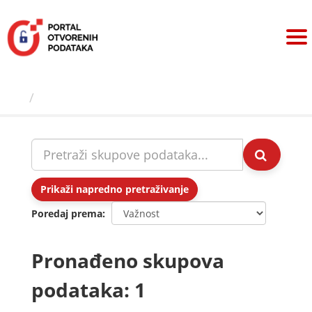
Preskoči
na
sadržaj
Skupovi podаtаkа
Prikaži napredno pretraživanje
Poredaj prema
Pronađeno skupova
podataka: 1