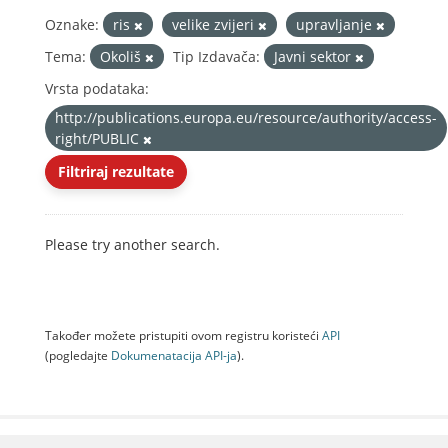
Oznake:
ris
velike zvijeri
upravljanje
Tema:
Okoliš
Tip Izdavača:
Javni sektor
Vrsta podataka:
http://publications.europa.eu/resource/authority/access-
right/PUBLIC
Filtriraj rezultate
Please try another search.
Također možete pristupiti ovom registru koristeći
API
(pogledajte
Dokumenаtаcijа API-jа
).