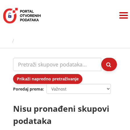
Preskoči
na
sadržaj
Skupovi podаtаkа
Prikaži napredno pretraživanje
Poredaj prema
Nisu pronađeni skupovi
podataka