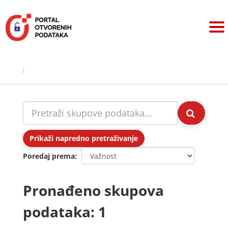
Preskoči
na
sadržaj
Skupovi podаtаkа
Prikaži napredno pretraživanje
Poredaj prema
Pronađeno skupova
podataka: 1