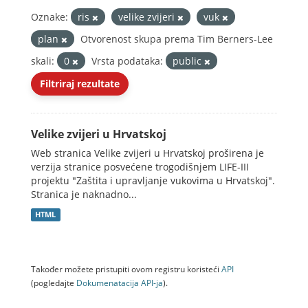
Oznake:
ris
velike zvijeri
vuk
plan
Otvorenost skupa prema Tim Berners-Lee
skali:
0
Vrsta podataka:
public
Filtriraj rezultate
Velike zvijeri u Hrvatskoj
Web stranica Velike zvijeri u Hrvatskoj proširena je
verzija stranice posvećene trogodišnjem LIFE-III
projektu "Zaštita i upravljanje vukovima u Hrvatskoj".
Stranica je naknadno...
HTML
Također možete pristupiti ovom registru koristeći
API
(pogledajte
Dokumenаtаcijа API-jа
).