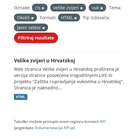
Oznake:
ris
velike zvijeri
vuk
Tema:
Okoliš
Formati:
HTML
Tip Izdavača:
Javni sektor
Filtriraj rezultate
Velike zvijeri u Hrvatskoj
Web stranica Velike zvijeri u Hrvatskoj proširena je
verzija stranice posvećene trogodišnjem LIFE-III
projektu "Zaštita i upravljanje vukovima u Hrvatskoj".
Stranica je naknadno...
HTML
Također možete pristupiti ovom registru koristeći
API
(pogledajte
Dokumenаtаcijа API-jа
).