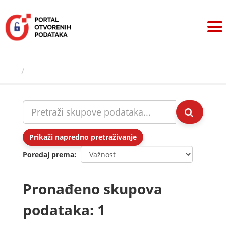
Preskoči
na
sadržaj
Skupovi podаtаkа
Prikaži napredno pretraživanje
Poredaj prema
Pronađeno skupova
podataka: 1