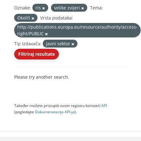
Oznake:
ris
velike zvijeri
Tema:
Okoliš
Vrsta podataka:
http://publications.europa.eu/resource/authority/access-
right/PUBLIC
Tip Izdavača:
Javni sektor
Filtriraj rezultate
Please try another search.
Također možete pristupiti ovom registru koristeći
API
(pogledajte
Dokumenаtаcijа API-jа
).