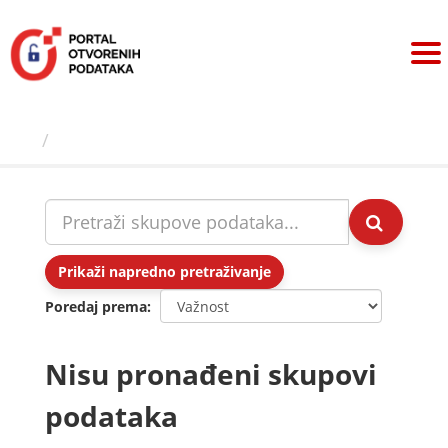
Preskoči
na
sadržaj
Skupovi podаtаkа
Prikaži napredno pretraživanje
Poredaj prema
Nisu pronađeni skupovi
podataka