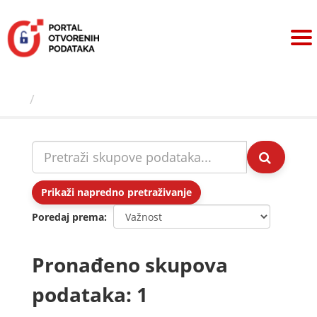
Preskoči
na
sadržaj
Skupovi podаtаkа
Prikaži napredno pretraživanje
Poredaj prema
Pronađeno skupova
podataka: 1