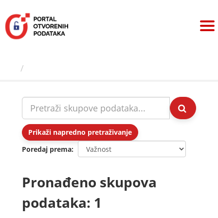
Preskoči
na
sadržaj
Skupovi podаtаkа
Prikaži napredno pretraživanje
Poredaj prema
Pronađeno skupova
podataka: 1