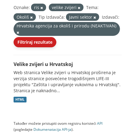
Oznake:
ris
velike zvijeri
Tema:
Okoliš
Tip Izdavača:
Javni sektor
Izdavači:
Hrvatska agencija za okoliš i prirodu (NEAKTIVAN)
Filtriraj rezultate
Velike zvijeri u Hrvatskoj
Web stranica Velike zvijeri u Hrvatskoj proširena je
verzija stranice posvećene trogodišnjem LIFE-III
projektu "Zaštita i upravljanje vukovima u Hrvatskoj".
Stranica je naknadno...
HTML
Također možete pristupiti ovom registru koristeći
API
(pogledajte
Dokumenаtаcijа API-jа
).