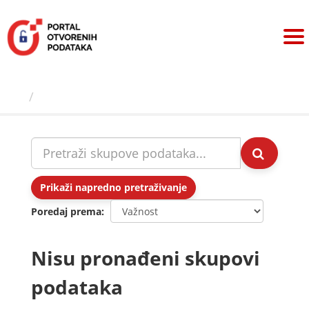
Preskoči
na
sadržaj
Skupovi podаtаkа
Prikaži napredno pretraživanje
Poredaj prema
Nisu pronađeni skupovi
podataka