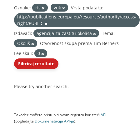
Oznake:
ris
vuk
Vrsta podataka:
http://publications.europa.eu/resource/authority/access-
right/PUBLIC
Izdavači:
agencija-za-zastitu-okolisa
Tema:
Okoliš
Otvorenost skupa prema Tim Berners-
Lee skali:
0
Filtriraj rezultate
Please try another search.
Također možete pristupiti ovom registru koristeći
API
(pogledajte
Dokumenаtаcijа API-jа
).