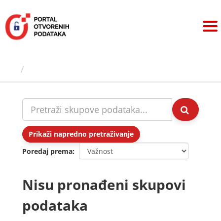
Preskoči
na
sadržaj
Skupovi podаtаkа
Prikaži napredno pretraživanje
Poredaj prema
Nisu pronađeni skupovi
podataka