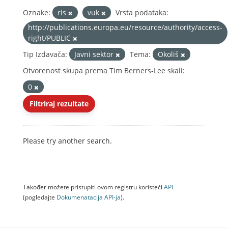
Oznake:
ris
vuk
Vrsta podataka:
http://publications.europa.eu/resource/authority/access-
right/PUBLIC
Tip Izdavača:
Javni sektor
Tema:
Okoliš
Otvorenost skupa prema Tim Berners-Lee skali:
0
Filtriraj rezultate
Please try another search.
Također možete pristupiti ovom registru koristeći
API
(pogledajte
Dokumenаtаcijа API-jа
).