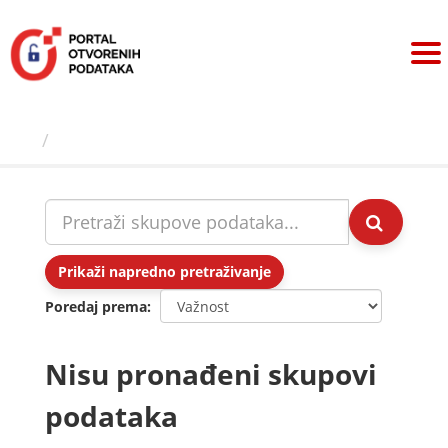
Preskoči
na
sadržaj
Skupovi podаtаkа
Prikaži napredno pretraživanje
Poredaj prema
Nisu pronađeni skupovi
podataka