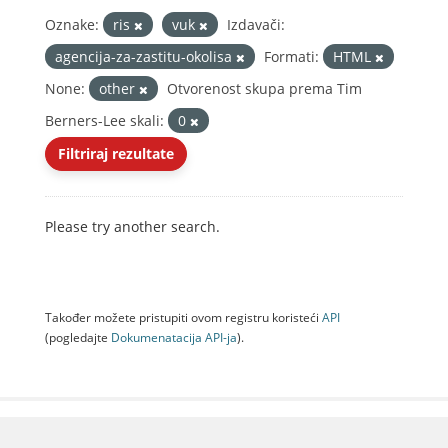
Oznake:
ris
vuk
Izdavači:
agencija-za-zastitu-okolisa
Formati:
HTML
None:
other
Otvorenost skupa prema Tim
Berners-Lee skali:
0
Filtriraj rezultate
Please try another search.
Također možete pristupiti ovom registru koristeći
API
(pogledajte
Dokumenаtаcijа API-jа
).