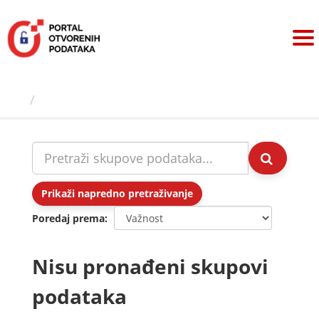
Preskoči
na
sadržaj
Skupovi podаtаkа
Prikaži napredno pretraživanje
Poredaj prema
Nisu pronađeni skupovi
podataka