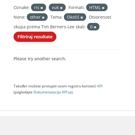
Oznake:
ris
vuk
Formati:
HTML
None:
other
Tema:
Okoliš
Otvorenost
skupa prema Tim Berners-Lee skali:
0
Filtriraj rezultate
Please try another search.
Također možete pristupiti ovom registru koristeći
API
(pogledajte
Dokumenаtаcijа API-jа
).