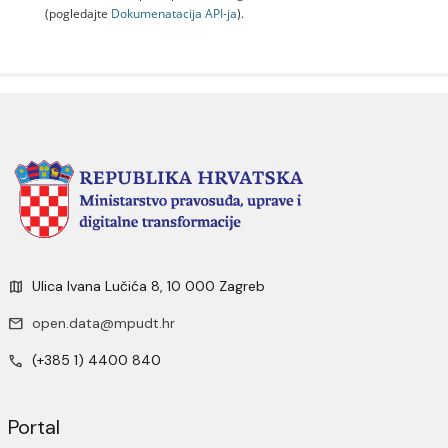
(pogledajte
Dokumenаtаcijа API-jа
).