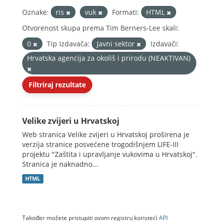
Oznake:
ris
vuk
Formati:
HTML
Otvorenost skupa prema Tim Berners-Lee skali:
0
Tip Izdavača:
Javni sektor
Izdavači:
Hrvatska agencija za okoliš i prirodu (NEAKTIVAN)
Filtriraj rezultate
Velike zvijeri u Hrvatskoj
Web stranica Velike zvijeri u Hrvatskoj proširena je
verzija stranice posvećene trogodišnjem LIFE-III
projektu "Zaštita i upravljanje vukovima u Hrvatskoj".
Stranica je naknadno...
HTML
Također možete pristupiti ovom registru koristeći
API