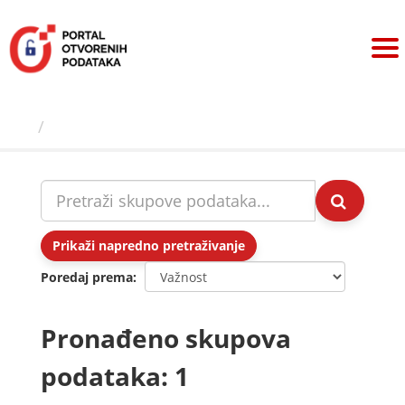
Preskoči
na
sadržaj
Skupovi podаtаkа
Prikaži napredno pretraživanje
Poredaj prema
Pronađeno skupova
podataka: 1