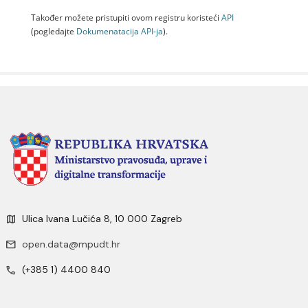
Također možete pristupiti ovom registru koristeći
API
(pogledajte
Dokumenаtаcijа API-jа
).