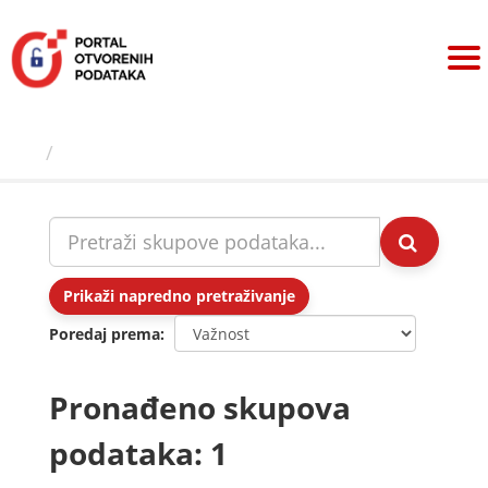
Preskoči
na
sadržaj
Skupovi podаtаkа
Prikaži napredno pretraživanje
Poredaj prema
Pronađeno skupova
podataka: 1