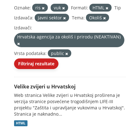
Oznake:
ris
vuk
Formati:
HTML
Tip
Izdavača:
Javni sektor
Tema:
Okoliš
Izdavači:
Hrvatska agencija za okoliš i prirodu (NEAKTIVAN)
Vrsta podataka:
public
Filtriraj rezultate
Velike zvijeri u Hrvatskoj
Web stranica Velike zvijeri u Hrvatskoj proširena je
verzija stranice posvećene trogodišnjem LIFE-III
projektu "Zaštita i upravljanje vukovima u Hrvatskoj".
Stranica je naknadno...
HTML