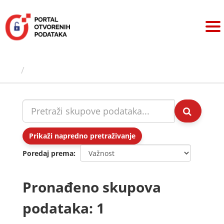
Preskoči
na
sadržaj
Skupovi podаtаkа
Prikaži napredno pretraživanje
Poredaj prema
Pronađeno skupova
podataka: 1