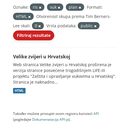
Oznake:
ris
vuk
plan
Formati:
HTML
Otvorenost skupa prema Tim Berners-
Lee skali:
0
Vrsta podataka:
public
Filtriraj rezultate
Velike zvijeri u Hrvatskoj
Web stranica Velike zvijeri u Hrvatskoj proširena je
verzija stranice posvećene trogodišnjem LIFE-III
projektu "Zaštita i upravljanje vukovima u Hrvatskoj".
Stranica je naknadno...
HTML
Također možete pristupiti ovom registru koristeći
API
(pogledajte
Dokumenаtаcijа API-jа
).