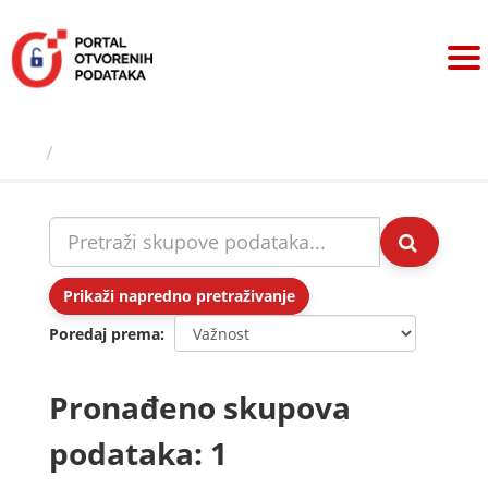
Preskoči
na
sadržaj
Skupovi podаtаkа
Prikaži napredno pretraživanje
Poredaj prema
Pronađeno skupova
podataka: 1