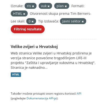
Oznake:
ris
vuk
plan
Formati:
HTML
Otvorenost skupa prema Tim Berners-
Lee skali:
0
Tip Izdavača:
Javni sektor
Filtriraj rezultate
Velike zvijeri u Hrvatskoj
Web stranica Velike zvijeri u Hrvatskoj proširena je
verzija stranice posvećene trogodišnjem LIFE-III
projektu "Zaštita i upravljanje vukovima u Hrvatskoj".
Stranica je naknadno...
HTML
Također možete pristupiti ovom registru koristeći
API
(pogledajte
Dokumenаtаcijа API-jа
).