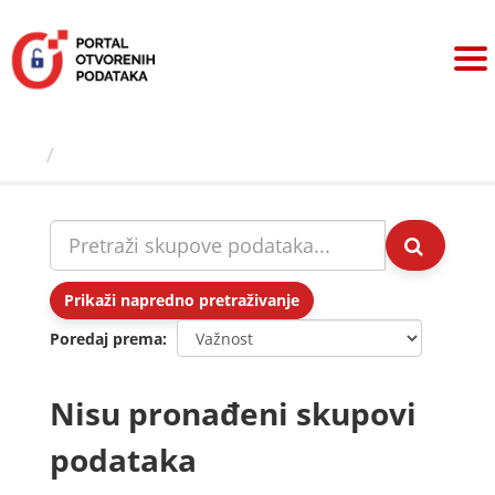
Preskoči
na
sadržaj
Skupovi podаtаkа
Prikaži napredno pretraživanje
Poredaj prema
Nisu pronađeni skupovi
podataka