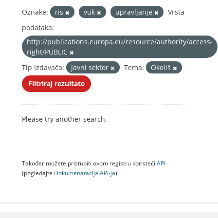
Oznake:
ris
vuk
upravljanje
Vrsta
podataka:
http://publications.europa.eu/resource/authority/access-
right/PUBLIC
Tip Izdavača:
Javni sektor
Tema:
Okoliš
Filtriraj rezultate
Please try another search.
Također možete pristupiti ovom registru koristeći
API
(pogledajte
Dokumenаtаcijа API-jа
).