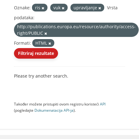
Oznake:
ris
vuk
upravljanje
Vrsta
podataka:
http://publications.europa.eu/resource/authority/access-
right/PUBLIC
Formati:
HTML
Filtriraj rezultate
Please try another search.
Također možete pristupiti ovom registru koristeći
API
(pogledajte
Dokumenаtаcijа API-jа
).