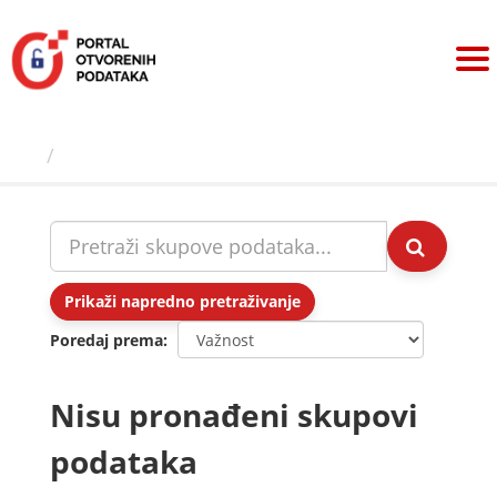
Preskoči
na
sadržaj
Skupovi podаtаkа
Prikaži napredno pretraživanje
Poredaj prema
Nisu pronađeni skupovi
podataka