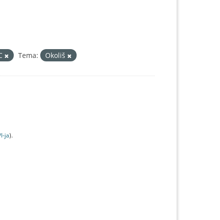
IC
Tema:
Okoliš
I-jа
).