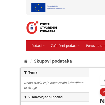
Preskoči
na
sadržaj
Skupovi podаtаkа
Tema
Nema stavki koje odgovaraju kriterijima
pretrage
P
Visokovrijedni podaci
N