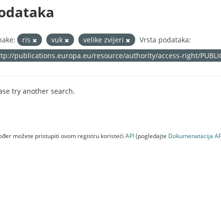
odataka
nake:
ris
vuk
velike zvijeri
Vrsta podataka:
ttp://publications.europa.eu/resource/authority/access-right/PUBL
ase try another search.
đer možete pristupiti ovom registru koristeći
API
(pogledajte
Dokumenаtаcijа AP