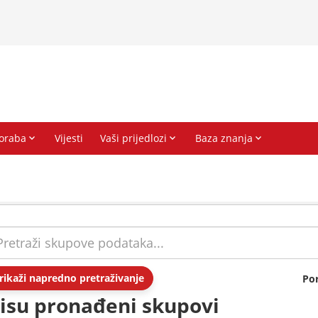
rikaži napredno pretraživanje
Po
isu pronađeni skupovi