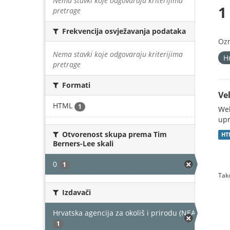
Nema stavki koje odgovaraju kriterijima
1
pretrage
Frekvencija osvježavanja podataka
Oz
Nema stavki koje odgovaraju kriterijima
H
pretrage
Formati
Vel
HTML
1
Web
upr
Otvorenost skupa prema Tim
HT
Berners-Lee skali
0
1
Tako
Izdavači
Hrvatska agencija za okoliš i prirodu (NEAKTIVAN)
1