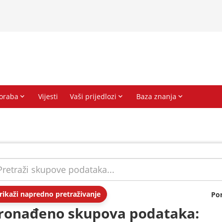
rikaži napredno pretraživanje
Po
ronađeno skupova podataka: