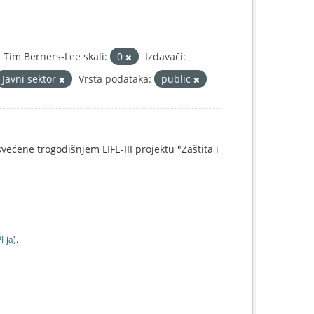
Tim Berners-Lee skali:
0
Izdavači:
Javni sektor
Vrsta podataka:
public
svećene trogodišnjem LIFE-III projektu "Zaštita i
I-jа
).