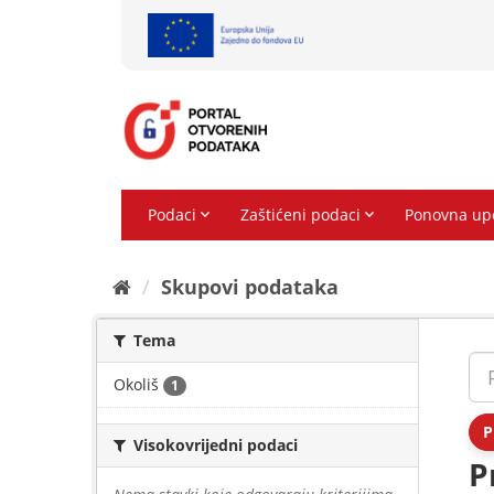
Preskoči
na
sadržaj
Skupovi podаtаkа
Tema
Okoliš
1
P
Visokovrijedni podaci
P