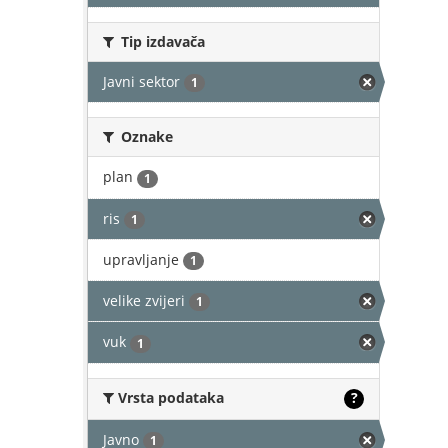
Tip izdavača
Javni sektor
1
Oznake
plan
1
ris
1
upravljanje
1
velike zvijeri
1
vuk
1
Vrsta podataka
?
Javno
1