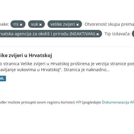
nake:
ris
vuk
velike zvijeri
Otvorenost skupa prema 
rvatska agencija za okoliš i prirodu (NEAKTIVAN)
Tip Izdavača:
ike zvijeri u Hrvatskoj
 stranica Velike zvijeri u Hrvatskoj proširena je verzija stranice po
avljanje vukovima u Hrvatskoj". Stranica je naknadno...
ML
đer možete pristupiti ovom registru koristeći
API
(pogledajte
Dokumenаtаcijа AP