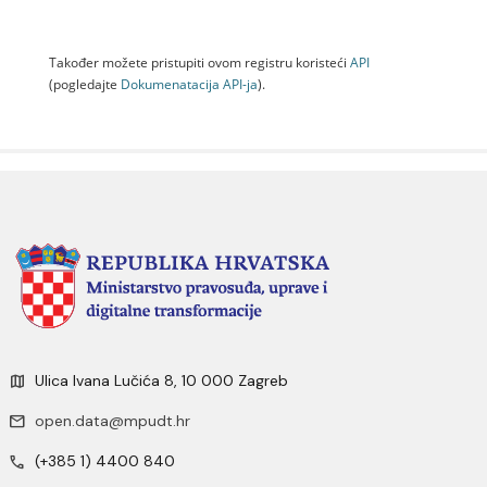
Također možete pristupiti ovom registru koristeći
API
(pogledajte
Dokumenаtаcijа API-jа
).