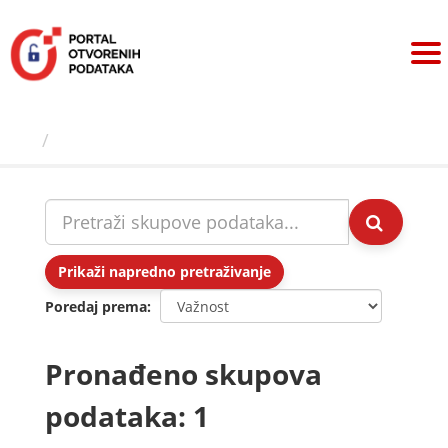
Preskoči
na
sadržaj
Skupovi podаtаkа
Prikaži napredno pretraživanje
Poredaj prema
Pronađeno skupova
podataka: 1