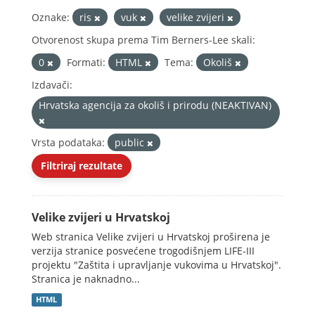
Oznake:
ris
vuk
velike zvijeri
Otvorenost skupa prema Tim Berners-Lee skali:
0
Formati:
HTML
Tema:
Okoliš
Izdavači:
Hrvatska agencija za okoliš i prirodu (NEAKTIVAN)
Vrsta podataka:
public
Filtriraj rezultate
Velike zvijeri u Hrvatskoj
Web stranica Velike zvijeri u Hrvatskoj proširena je
verzija stranice posvećene trogodišnjem LIFE-III
projektu "Zaštita i upravljanje vukovima u Hrvatskoj".
Stranica je naknadno...
HTML