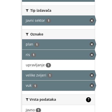
Tip izdavača
Javni sektor
1
Oznake
plan
1
ris
1
upravljanje
1
velike zvijeri
1
vuk
1
Vrsta podataka
?
Javno
1