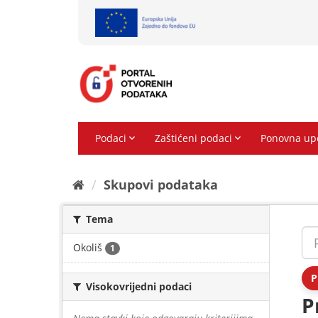
Preskoči
na
sadržaj
Skupovi podаtаkа
Tema
Okoliš
1
P
Visokovrijedni podaci
P