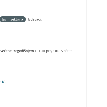
Javni sektor
Izdavači:
svećene trogodišnjem LIFE-III projektu "Zaštita i
I-jа
).