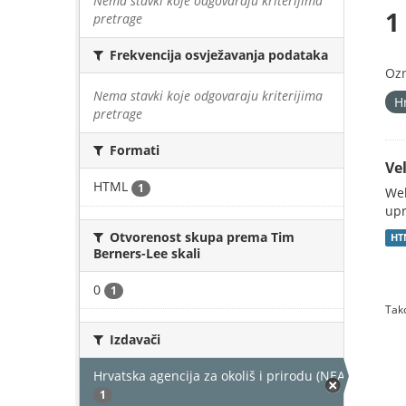
Nema stavki koje odgovaraju kriterijima
1
pretrage
Frekvencija osvježavanja podataka
Oz
Nema stavki koje odgovaraju kriterijima
H
pretrage
Formati
Vel
HTML
1
Web
upr
Otvorenost skupa prema Tim
HT
Berners-Lee skali
0
1
Tako
Izdavači
Hrvatska agencija za okoliš i prirodu (NEAKTIVAN)
1