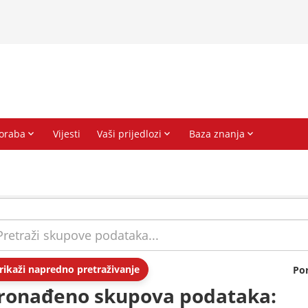
rikaži napredno pretraživanje
Po
ronađeno skupova podataka: