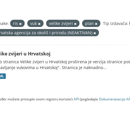
nake:
ris
vuk
velike zvijeri
plan
Tip Izdavača:
rvatska agencija za okoliš i prirodu (NEAKTIVAN)
ike zvijeri u Hrvatskoj
 stranica Velike zvijeri u Hrvatskoj proširena je verzija stranice po
avljanje vukovima u Hrvatskoj". Stranica je naknadno...
ML
đer možete pristupiti ovom registru koristeći
API
(pogledajte
Dokumenаtаcijа AP