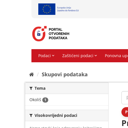
Preskoči
na
sadržaj
Skupovi podаtаkа
Tema
Okoliš
1
P
Visokovrijedni podaci
P