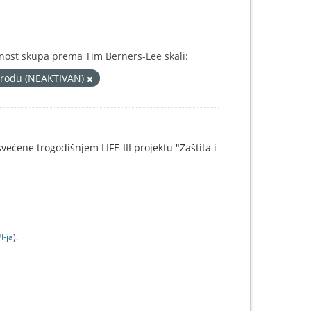
nost skupa prema Tim Berners-Lee skali:
prirodu (NEAKTIVAN)
svećene trogodišnjem LIFE-III projektu "Zaštita i
I-jа
).