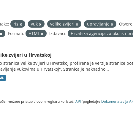
nake:
ris
vuk
velike zvijeri
upravljanje
Otvore
Formati:
HTML
Izdavači:
Hrvatska agencija za okoliš i 
ike zvijeri u Hrvatskoj
 stranica Velike zvijeri u Hrvatskoj proširena je verzija stranice po
avljanje vukovima u Hrvatskoj". Stranica je naknadno...
ML
đer možete pristupiti ovom registru koristeći
API
(pogledajte
Dokumenаtаcijа AP