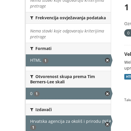
Nema stavki koje odgovaraju kriterijima
1
pretrage
Frekvencija osvježavanja podataka
Oz
Nema stavki koje odgovaraju kriterijima
0
pretrage
Formati
Vel
HTML
1
Web
upr
Otvorenost skupa prema Tim
HT
Berners-Lee skali
0
1
Tako
Izdavači
Hrvatska agencija za okoliš i prirodu (NEAKTIVAN)
1