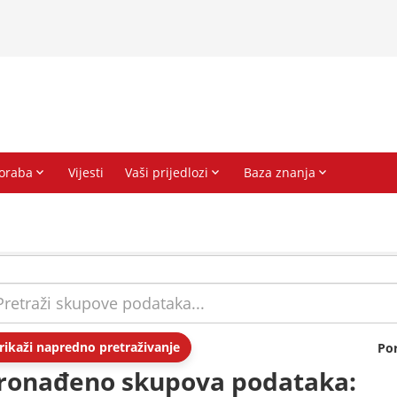
rikaži napredno pretraživanje
Po
ronađeno skupova podataka: