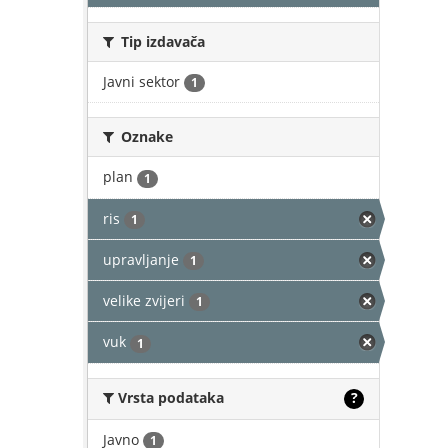
Tip izdavača
Javni sektor
1
Oznake
plan
1
ris
1
upravljanje
1
velike zvijeri
1
vuk
1
Vrsta podataka
?
Javno
1