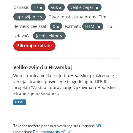
Oznake:
ris
vuk
velike zvijeri
upravljanje
Otvorenost skupa prema Tim
Berners-Lee skali:
0
Formati:
HTML
Tip
Izdavača:
Javni sektor
Filtriraj rezultate
Velike zvijeri u Hrvatskoj
Web stranica Velike zvijeri u Hrvatskoj proširena je
verzija stranice posvećene trogodišnjem LIFE-III
projektu "Zaštita i upravljanje vukovima u Hrvatskoj".
Stranica je naknadno...
HTML
Također možete pristupiti ovom registru koristeći
API
(pogledajte
Dokumenаtаcijа API-jа
).