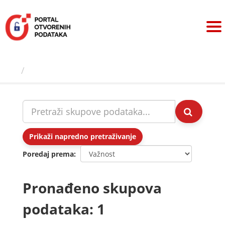
Preskoči
na
sadržaj
Skupovi podаtаkа
Prikaži napredno pretraživanje
Poredaj prema
Pronađeno skupova
podataka: 1