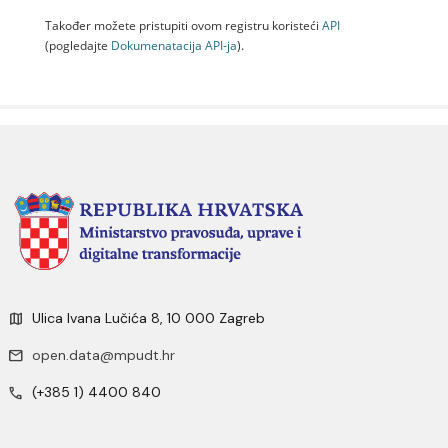
Također možete pristupiti ovom registru koristeći
API
(pogledajte
Dokumenаtаcijа API-jа
).