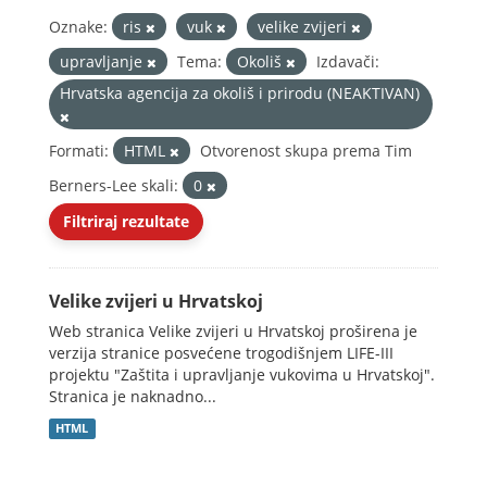
Oznake:
ris
vuk
velike zvijeri
upravljanje
Tema:
Okoliš
Izdavači:
Hrvatska agencija za okoliš i prirodu (NEAKTIVAN)
Formati:
HTML
Otvorenost skupa prema Tim
Berners-Lee skali:
0
Filtriraj rezultate
Velike zvijeri u Hrvatskoj
Web stranica Velike zvijeri u Hrvatskoj proširena je
verzija stranice posvećene trogodišnjem LIFE-III
projektu "Zaštita i upravljanje vukovima u Hrvatskoj".
Stranica je naknadno...
HTML