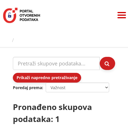
Preskoči
na
sadržaj
Skupovi podаtаkа
Prikaži napredno pretraživanje
Poredaj prema
Pronađeno skupova
podataka: 1