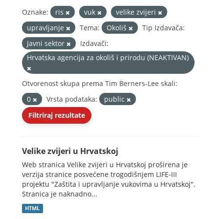
Oznake:
ris
vuk
velike zvijeri
upravljanje
Tema:
Okoliš
Tip Izdavača:
Javni sektor
Izdavači:
Hrvatska agencija za okoliš i prirodu (NEAKTIVAN)
Otvorenost skupa prema Tim Berners-Lee skali:
0
Vrsta podataka:
public
Filtriraj rezultate
Velike zvijeri u Hrvatskoj
Web stranica Velike zvijeri u Hrvatskoj proširena je
verzija stranice posvećene trogodišnjem LIFE-III
projektu "Zaštita i upravljanje vukovima u Hrvatskoj".
Stranica je naknadno...
HTML