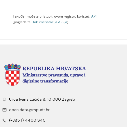
Također možete pristupiti ovom registru koristeći
API
(pogledajte
Dokumenаtаcijа API-jа
).