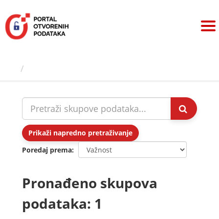
Preskoči
na
sadržaj
Skupovi podаtаkа
Prikaži napredno pretraživanje
Poredaj prema
Pronađeno skupova
podataka: 1