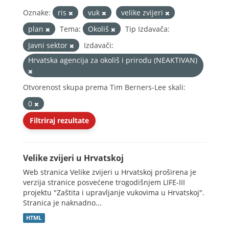
Oznake:
ris
vuk
velike zvijeri
plan
Tema:
Okoliš
Tip Izdavača:
Javni sektor
Izdavači:
Hrvatska agencija za okoliš i prirodu (NEAKTIVAN)
Otvorenost skupa prema Tim Berners-Lee skali:
0
Filtriraj rezultate
Velike zvijeri u Hrvatskoj
Web stranica Velike zvijeri u Hrvatskoj proširena je
verzija stranice posvećene trogodišnjem LIFE-III
projektu "Zaštita i upravljanje vukovima u Hrvatskoj".
Stranica je naknadno...
HTML