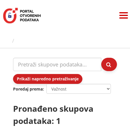
Preskoči
na
sadržaj
Skupovi podаtаkа
Prikaži napredno pretraživanje
Poredaj prema
Pronađeno skupova
podataka: 1