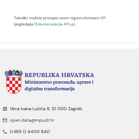
Također možete pristupiti ovom registru koristeći
API
(pogledajte
Dokumenаtаcijа API-jа
).