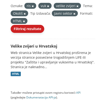
Oznake:
ris
vuk
velike zvijeri
Tema:
Okoliš
Tip Izdavača:
Javni sektor
Formati:
HTML
Filtriraj rezultate
Velike zvijeri u Hrvatskoj
Web stranica Velike zvijeri u Hrvatskoj proširena je
verzija stranice posvećene trogodišnjem LIFE-III
projektu "Zaštita i upravljanje vukovima u Hrvatskoj".
Stranica je naknadno...
HTML
Također možete pristupiti ovom registru koristeći
API
(pogledajte
Dokumenаtаcijа API-jа
).