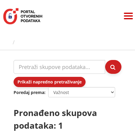
Preskoči
na
sadržaj
Skupovi podаtаkа
Prikaži napredno pretraživanje
Poredaj prema
Pronađeno skupova
podataka: 1