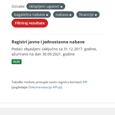
Oznake:
sklopljeni ugovori
bagatelna nabava
nabava
financije
Filtriraj rezultate
Registri javne i jednostavne nabave
Podaci objavljeni zaključno sa 31.12.2017. godine,
ažurirano na dan 30.09.2021. godine
XLSX
Također možete pristupiti ovom registru koristeći
API
(pogledajte
Dokumenаtаcijа API-jа
).