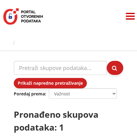
Preskoči
na
sadržaj
Skupovi podаtаkа
Prikaži napredno pretraživanje
Poredaj prema
Pronađeno skupova
podataka: 1