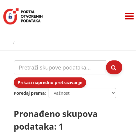
Preskoči
na
sadržaj
Skupovi podаtаkа
Prikaži napredno pretraživanje
Poredaj prema
Pronađeno skupova
podataka: 1