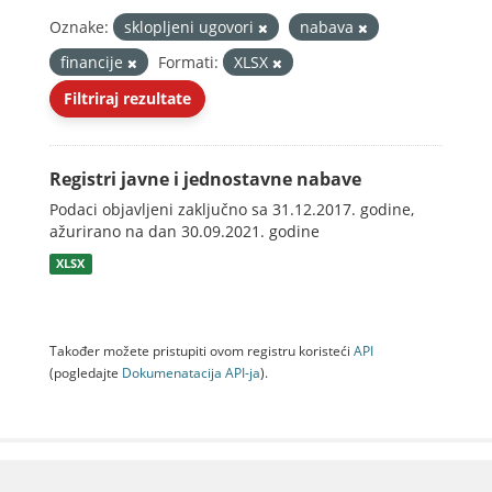
Oznake:
sklopljeni ugovori
nabava
financije
Formati:
XLSX
Filtriraj rezultate
Registri javne i jednostavne nabave
Podaci objavljeni zaključno sa 31.12.2017. godine,
ažurirano na dan 30.09.2021. godine
XLSX
Također možete pristupiti ovom registru koristeći
API
(pogledajte
Dokumenаtаcijа API-jа
).