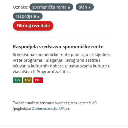
Oznake:
spomenička renta
plan
raspodjela
Filtriraj rezultate
Raspodjela sredstava spomeničke rente
Sredstvima spomeničke rente planiraju se sljedeće
vrste programa i ulaganja: I.Programi zaštite i
očuvanja kulturnih dobara u ustanovama kulture u
vlasništvu II.Programi zaštite...
XLS
CSV
PDF
Također možete pristupiti ovom registru koristeći
API
(pogledajte
Dokumenаtаcijа API-jа
).