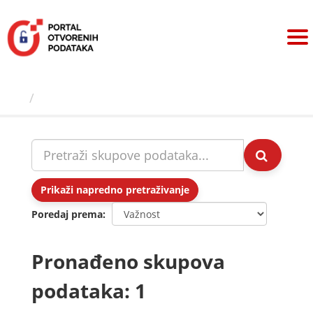
Preskoči
na
sadržaj
Skupovi podаtаkа
Prikaži napredno pretraživanje
Poredaj prema
Pronađeno skupova
podataka: 1