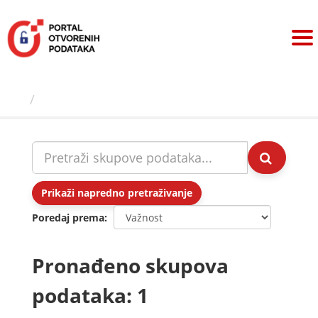
Preskoči
na
sadržaj
Skupovi podаtаkа
Prikaži napredno pretraživanje
Poredaj prema
Pronađeno skupova
podataka: 1