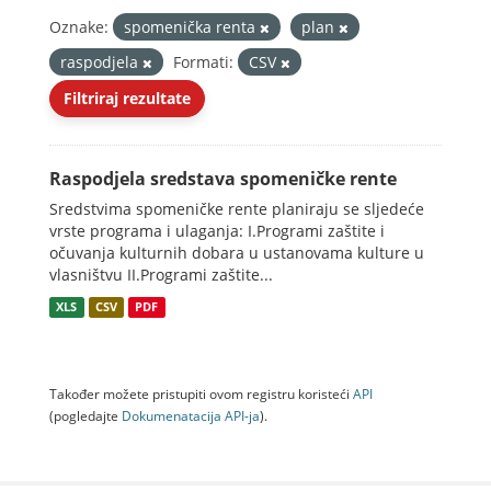
Oznake:
spomenička renta
plan
raspodjela
Formati:
CSV
Filtriraj rezultate
Raspodjela sredstava spomeničke rente
Sredstvima spomeničke rente planiraju se sljedeće
vrste programa i ulaganja: I.Programi zaštite i
očuvanja kulturnih dobara u ustanovama kulture u
vlasništvu II.Programi zaštite...
XLS
CSV
PDF
Također možete pristupiti ovom registru koristeći
API
(pogledajte
Dokumenаtаcijа API-jа
).