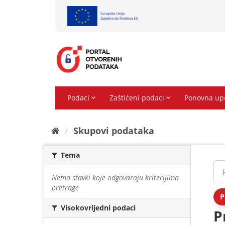
Preskoči
na
sadržaj
Skupovi podаtаkа
Tema
Nema stavki koje odgovaraju kriterijima
pretrage
P
Visokovrijedni podaci
P