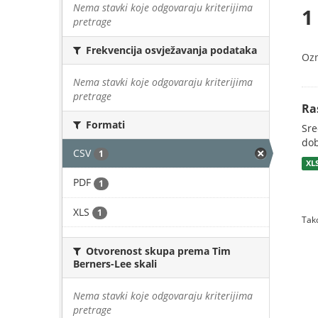
Nema stavki koje odgovaraju kriterijima
1
pretrage
Frekvencija osvježavanja podataka
Oz
Nema stavki koje odgovaraju kriterijima
pretrage
Ra
Formati
Sre
dob
CSV
1
XL
PDF
1
XLS
1
Tako
Otvorenost skupa prema Tim
Berners-Lee skali
Nema stavki koje odgovaraju kriterijima
pretrage