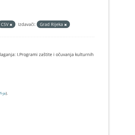
CSV
Izdavači:
Grad Rijeka
aganja: I.Programi zaštite i očuvanja kulturnih
I-jа
).