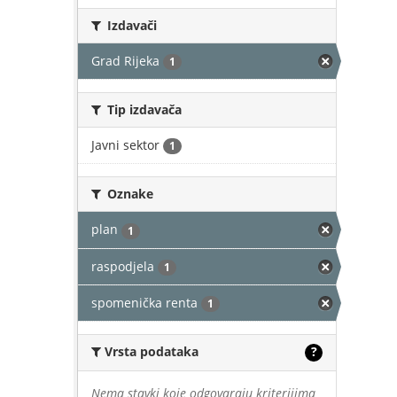
Izdavači
Grad Rijeka
1
Tip izdavača
Javni sektor
1
Oznake
plan
1
raspodjela
1
spomenička renta
1
Vrsta podataka
?
Nema stavki koje odgovaraju kriterijima