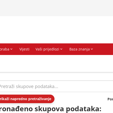
rikaži napredno pretraživanje
Po
ronađeno skupova podataka: