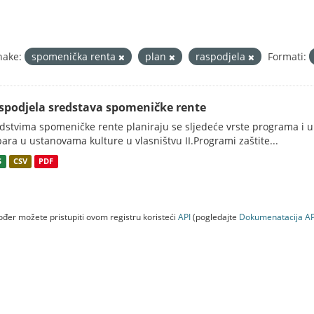
nake:
spomenička renta
plan
raspodjela
Formati:
spodjela sredstava spomeničke rente
dstvima spomeničke rente planiraju se sljedeće vrste programa i ul
ara u ustanovama kulture u vlasništvu II.Programi zaštite...
S
CSV
PDF
đer možete pristupiti ovom registru koristeći
API
(pogledajte
Dokumenаtаcijа AP