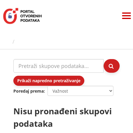
Preskoči
na
sadržaj
Skupovi podаtаkа
Prikaži napredno pretraživanje
Poredaj prema
Nisu pronađeni skupovi
podataka