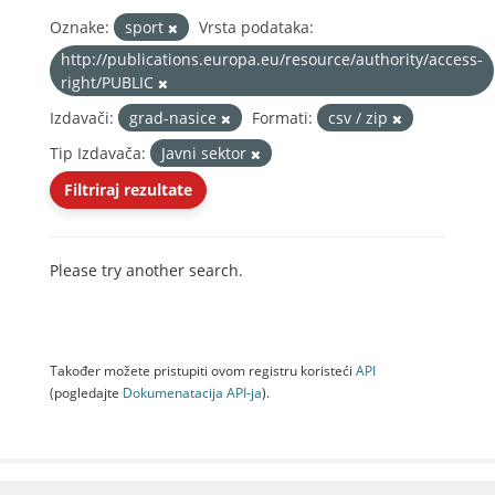
Oznake:
sport
Vrsta podataka:
http://publications.europa.eu/resource/authority/access-
right/PUBLIC
Izdavači:
grad-nasice
Formati:
csv / zip
Tip Izdavača:
Javni sektor
Filtriraj rezultate
Please try another search.
Također možete pristupiti ovom registru koristeći
API
(pogledajte
Dokumenаtаcijа API-jа
).